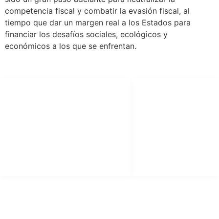
competencia fiscal y combatir la evasión fiscal, al
tiempo que dar un margen real a los Estados para
financiar los desafíos sociales, ecológicos y
económicos a los que se enfrentan.
SÍGUENOS
LEGAL
facebook
Aviso Legal
X (twitter)
Política de
Privacidad
youtube
Política de Cookies
instagram
CONTACTO
info@plataformajusticiafiscal.com