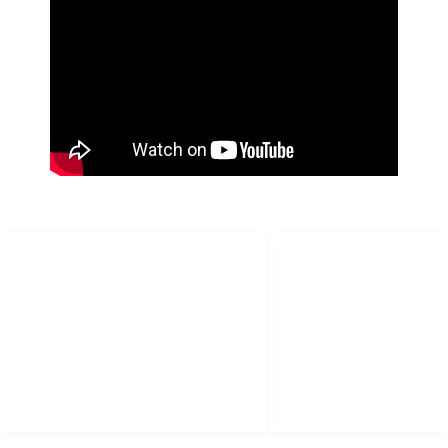
SÍGUENOS
LEGAL
facebook
Aviso Legal
X (twitter)
Política de
Privacidad
youtube
Política de Cookies
instagram