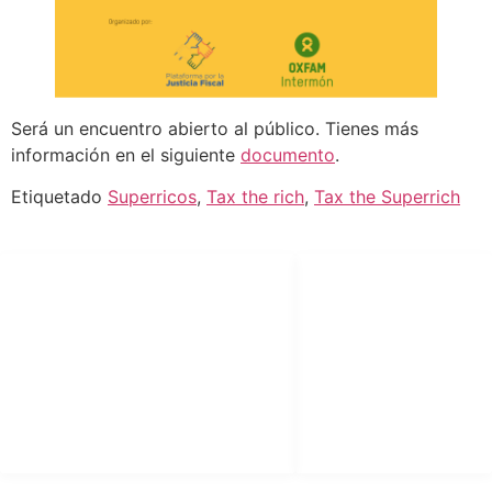
Será un encuentro abierto al público. Tienes más
información en el siguiente
documento
.
Etiquetado
Superricos
,
Tax the rich
,
Tax the Superrich
SÍGUENOS
LEGAL
facebook
Aviso Legal
X (twitter)
Política de
Privacidad
youtube
Política de Cookies
instagram