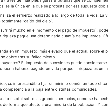
 a través de múltiples figuras tributarias que se compleme
s, es la única en la que se protesta por esa supuesta dobl
aliza el esfuerzo realizado a lo largo de toda la vida. La 
totalmente “caído del cielo”.
nte sufrirá mucho en el momento del pago de impuesto), pod
 la riqueza pague una determinada cuantía de impuestos. O
ntía en un impuesto, más elevado que el actual, sobre el p
 se cobre tras su fallecimiento.
ribuyentes? El impuesto de sucesiones puede considerarse
 debería haberse pagado en vida porque la riqueza es un 
o, es imprescindible fijar un mínimo común en todo el terr
da competencia a la baja entre distintas comunidades.
puesto estatal sobre las grandes herencias, como se ha hech
 de forma que afecte a una minoría de la población. Y con