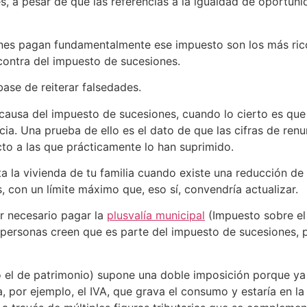
, a pesar de que las referencias a la igualdad de oportuni
enes pagan fundamentalmente ese impuesto son los más rico
contra del impuesto de sucesiones.
ase de reiterar falsedades.
ausa del impuesto de sucesiones, cuando lo cierto es que 
cia. Una prueba de ello es el dato de que las cifras de re
o a las que prácticamente lo han suprimido.
a la vivienda de tu familia cuando existe una reducción de 
 con un límite máximo que, eso sí, convendría actualizar.
r necesario pagar la
plusvalía municipal
(Impuesto sobre el
personas creen que es parte del impuesto de sucesiones, p
 el de patrimonio) supone una doble imposición porque ya 
por ejemplo, el IVA, que grava el consumo y estaría en la