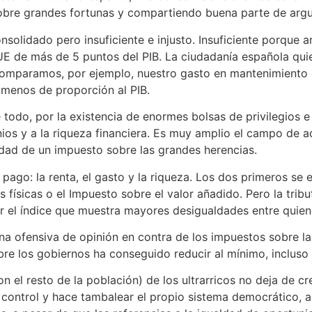
sobre grandes fortunas y compartiendo buena parte de argum
nsolidado pero insuficiente e injusto. Insuficiente porque ar
UE de más de 5 puntos del PIB. La ciudadanía española quie
omparamos, por ejemplo, nuestro gasto en mantenimiento de
menos de proporción al PIB.
re todo, por la existencia de enormes bolsas de privilegios
ios y a la riqueza financiera. Es muy amplio el campo de a
dad de un impuesto sobre las grandes herencias.
 pago: la renta, el gasto y la riqueza. Los dos primeros 
 físicas o el Impuesto sobre el valor añadido. Pero la tri
ser el índice que muestra mayores desigualdades entre quie
na ofensiva de opinión en contra de los impuestos sobre l
bre los gobiernos ha conseguido reducir al mínimo, incluso an
on el resto de la población) de los ultrarricos no deja de c
 control y hace tambalear el propio sistema democrático, a