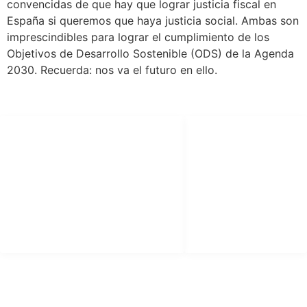
convencidas de que hay que lograr justicia fiscal en
España si queremos que haya justicia social. Ambas son
imprescindibles para lograr el cumplimiento de los
Objetivos de Desarrollo Sostenible (ODS) de la Agenda
2030. Recuerda: nos va el futuro en ello.
SÍGUENOS
LEGAL
facebook
Aviso Legal
X (twitter)
Política de
Privacidad
youtube
Política de Cookies
instagram
CONTACTO
info@plataformajusticiafiscal.com