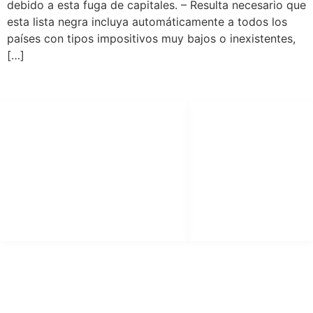
debido a esta fuga de capitales. – Resulta necesario que
esta lista negra incluya automáticamente a todos los
países con tipos impositivos muy bajos o inexistentes,
[…]
SÍGUENOS
LEGAL
facebook
Aviso Legal
X (twitter)
Política de
Privacidad
youtube
Política de Cookies
instagram
CONTACTO
info@plataformajusticiafiscal.com