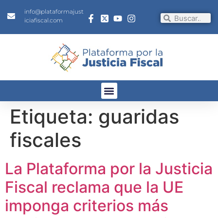
info@plataformajust
iciafiscal.com
Etiqueta:
guaridas
fiscales
La Plataforma por la Justicia
Fiscal reclama que la UE
imponga criterios más