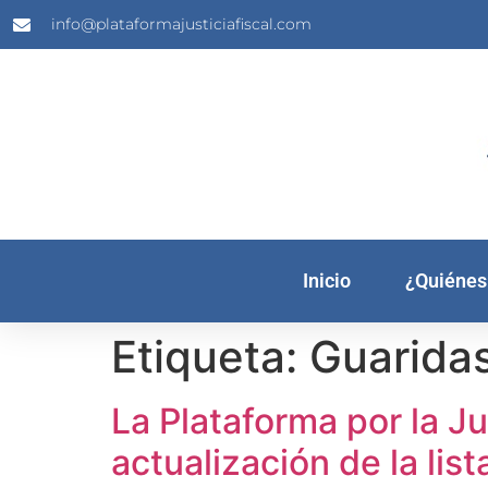
info@plataformajusticiafiscal.com
Inicio
¿Quiénes
Etiqueta:
Guarida
La Plataforma por la Ju
actualización de la list