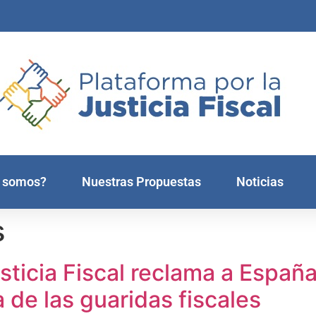
 somos?
Nuestras Propuestas
Noticias
s
sticia Fiscal reclama a España 
a de las guaridas fiscales