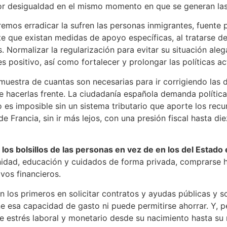
 desigualdad en el mismo momento en que se generan las
emos erradicar la sufren las personas inmigrantes, fuente 
te que existan medidas de apoyo específicas, al tratarse d
. Normalizar la regularización para evitar su situación aleg
 positivo, así como fortalecer y prolongar las políticas ac
muestra de cuantas son necesarias para ir corrigiendo la
e hacerlas frente. La ciudadanía española demanda políticas
 es imposible sin un sistema tributario que aporte los rec
e Francia, sin ir más lejos, con una presión fiscal hasta di
n los bolsillos de las personas en vez de en los del Esta
nidad, educación y cuidados de forma privada, comprarse h
vos financieros.
n los primeros en solicitar contratos y ayudas públicas y 
ne esa capacidad de gasto ni puede permitirse ahorrar. Y, p
e estrés laboral y monetario desde su nacimiento hasta su