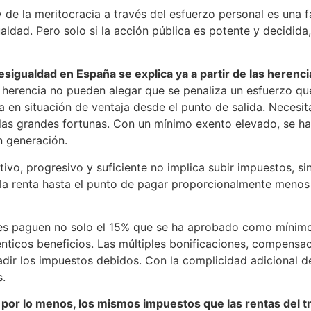
 de la meritocracia a través del esfuerzo personal es una 
aldad. Pero solo si la acción pública es potente y decidida,
esigualdad en España se explica ya a partir de las herenci
herencia no pueden alegar que se penaliza un esfuerzo que 
úa en situación de ventaja desde el punto de salida. Neces
las grandes fortunas. Con un mínimo exento elevado, se har
n generación.
ivo, progresivo y suficiente no implica subir impuestos, sin
la renta hasta el punto de pagar proporcionalmente menos 
es paguen no solo el 15% que se ha aprobado como mínimo
nticos beneficios. Las múltiples bonificaciones, compensaci
vadir los impuestos debidos. Con la complicidad adicional de
s.
por lo menos, los mismos impuestos que las rentas del tra