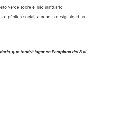
to verde sobre el lujo suntuario.
asto público social) ataque la desigualdad no
idaria, que tendrá lugar en Pamplona del 8 al
ÍGUENOS
facebook
X (twitter)
youtube
instagram