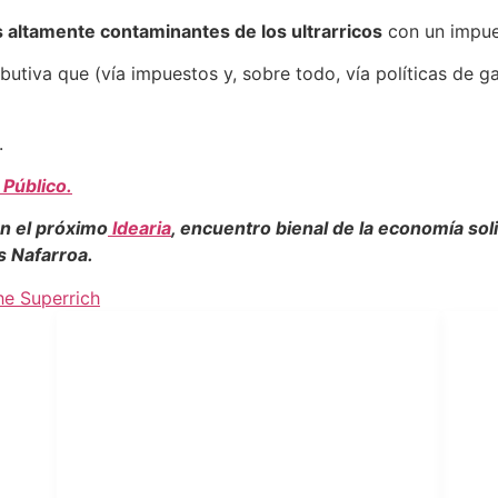
 altamente contaminantes de los ultrarricos
con un impues
butiva que (vía impuestos y, sobre todo, vía políticas de g
.
 Público.
en el próximo
Idearia
, encuentro bienal de la economía sol
s Nafarroa.
he Superrich
LEGAL
S
Aviso Legal
Política de Privacidad
Política de Cookies