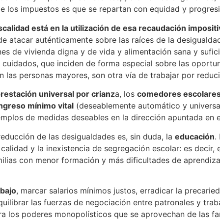
 los impuestos es que se repartan con equidad y progresiv
iscalidad está en la utilización de esa recaudación impositi
al de atacar auténticamente sobre las raíces de la desiguald
es de vivienda digna y de vida y alimentación sana y sufic
e cuidados, que inciden de forma especial sobre las oportu
n las personas mayores, son otra vía de trabajar por reduci
restación universal por crianz
a, los
comedores escolares
ngreso mínimo vital
(deseablemente automático y universal
emplos de medidas deseables en la dirección apuntada en el
 reducción de las desigualdades es, sin duda, la
educación
.
calidad y la inexistencia de segregación escolar: es decir,
milias con menor formación y más dificultades de aprendiza
bajo
, marcar salarios mínimos justos, erradicar la precarie
ilibrar las fuerzas de negociación entre patronales y traba
ra los poderes monopolísticos que se aprovechan de las fam